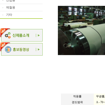
-
산업용
-
제철용
-
기타
적용롤
무광롤,
경도범위
A - 70~