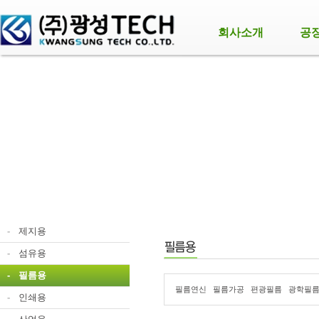
회사소개
공
-
제지용
-
섬유용
-
필름용
필름연신
필름가공
편광필름
광학필
-
인쇄용