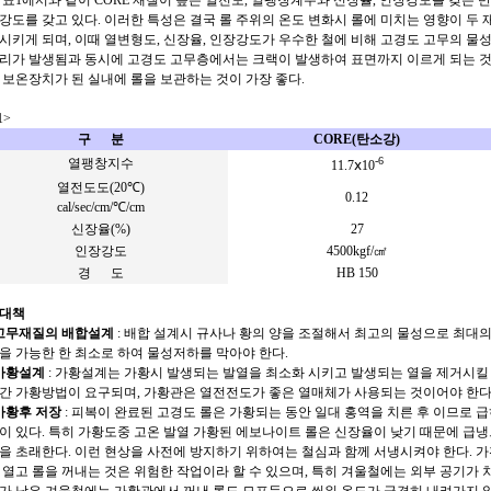
 표
1
에서와 같이
CORE
재질이 높은 열전도
,
열팽창계수와 신장률
,
인장강도를 갖는 반
강도를 갖고 있다
.
이러한 특성은 결국 롤 주위의 온도 변화시 롤에 미치는 영향이 두
시키게 되며
,
이때 열변형도
,
신장율
,
인장강도가 우수한 철에 비해 고경도 고무의 물성
리가 발생됨과 동시에 고경도 고무층에서는 크랙이 발생하여 표면까지 이르게 되는 
 보온장치가 된 실내에 롤을 보관하는 것이 가장 좋다
.
1>
구
분
CORE(
탄소강
)
-6
열팽창지수
11.7
ⅹ
10
열전도도
(20
℃
)
0.12
cal/sec/cm/
℃
/cm
신장율
(%)
27
인장강도
4500kgf/
㎠
경
도
HB 150
대책
고무재질의 배합설계
:
배합 설계시 규사나 황의 양을 조절해서 최고의 물성으로 최대의
을 가능한 한 최소로 하여 물성저하를 막아야 한다
.
가황설계
:
가황설계는 가황시 발생되는 발열을 최소화 시키고 발생되는 열을 제거시킬 
간 가황방법이 요구되며
,
가황관은 열전전도가 좋은 열매체가 사용되는 것이어야 한
가황후 저장
:
피복이 완료된 고경도 롤은 가황되는 동안 일대 홍역을 치른 후 이므로 급
이 있다
.
특히 가황도중 고온 발열 가황된 에보나이트 롤은 신장율이 낮기 때문에 급냉
을 초래한다
.
이런 현상을 사전에 방지하기 위하여는 철심과 함께 서냉시켜야 한다
.
가
 열고 롤을 꺼내는 것은 위험한 작업이라 할 수 있으며
,
특히 겨울철에는 외부 공기가 