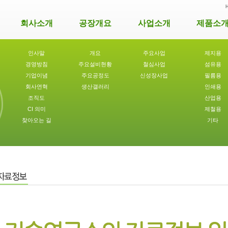
회사소개
공장개요
사업소개
제품소
인사말
개요
주요사업
제지용
경영방침
주요설비현황
철심사업
섬유용
기업이념
주요공정도
신성장사업
필름용
회사연혁
생산갤러리
인쇄용
조직도
산업용
CI 의미
제철용
찾아오는 길
기타