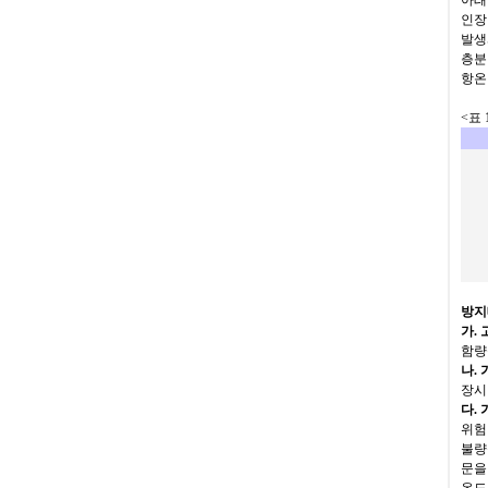
아래
인장
발생
층분
항온
<
표
방지
가
.
함량
나
.
장시
다
.
위험
불량
문을