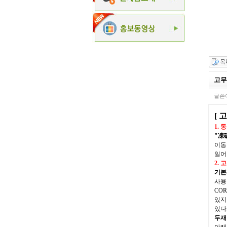
고무
글쓴이
[
고
1.
동
"
凍
이동
일어
2.
고
기본
사용
COR
있지
있다
두재