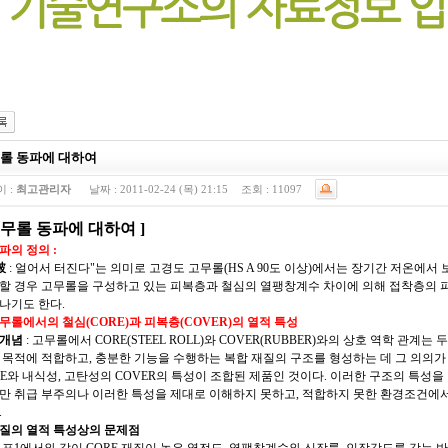
롤 동파에 대하여
 :
최고관리자
날짜 :
2011-02-24 (목) 21:15
조회 :
11097
무롤 동파에 대하여
]
파의 정의
:
破
:
얼어서 터진다
"
는 의미로 고경도 고무롤
(HS A 90
도 이상
)
에서는 장기간 저온에서 
할 경우 고무롤을 구성하고 있는 피복층과 철심의 열팽창계수 차이에 의해 접착층의 
나기도 한다
.
무롤에서의 철심
(CORE)
과 피복층
(COVER)
의 열적 특성
개념
:
고무롤에서
CORE(STEEL ROLL)
와
COVER(RUBBER)
와의 상호 역학 관계는 두
 목적에 적합하고
,
충분한 기능을 수행하는 복합 재질의 구조를 형성하는 데 그 의의가
E
와 내식성
,
고탄성의
COVER
의 특성이 조합된 제품인 것이다
.
이러한 구조의 특성을 
만 취급 부주의나 이러한 특성을 제대로 이해하지 못하고
,
적합하지 못한 환경조건에서
.
질의 열적 특성상의 문제점