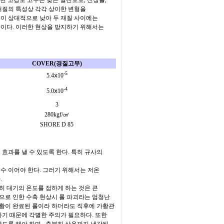
면 고경도 고무는 낮은 열전도도
,
신장율
,
 재질의 특성상 각각 상이한 변형을
이 상대적으로 낮아 두 재질 사이에는
것이다
.
이러한 현상을 방지하기 위해서는
COVER(
경질고무
)
-5
5.4
ⅹ
10
-4
5.0
ⅹ
10
3
280kgf/
㎠
SHORE D 85
 효과를 낼 수 있도록 한다
.
특히 규사의
수 이어야 한다
.
그러기 위해서는 저온
다
.
히 대기의 온도를 접하게 하는 것은 큰
으로 인한 수축 현상시 롤 파괴라는 엄청난
황이 완료된 롤이라 하더라도 직후에 가황관
차기 때문에 각별한 주의가 필요하다
.
또한