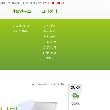
HOME
WEB-MAIL
ERP
SITEMAP
ENGLISH
CHINA
ADM
개
기술연구소
고객센터
기술자료정보
공지사항
연구소 갤러리
복리후생
회사소식
상담요청서
영업담당자
E-카다로그
협력사
ㆍ기술연구소ㆍ
기술자료정보