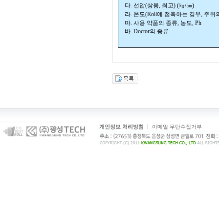
다
.
선압
(
상용
,
최고
) (
㎏
/
㎝
)
라
.
온도
(Roll
에 접촉하는 경우
,
주위
마
.
사용 약품의 종류
,
농도
, Ph
바
. Doctor
의 종류
개인정보 처리방침
ㅣ
이메일 무단수집거부