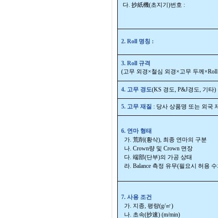
다
.
抄紙機
(
초지기
)
번호
:
2. Roll
명칭
:
3. Roll
규격
(
고무 외경×철심 외경×고무 두께×
Rol
4.
고무 경도
(KS
경도
, P&J
경도
,
기타
)
5.
고무 재질
:
당사 상품명 또는 외국 
6.
연마 형태
가
.
荒削
(
황삭
),
최종 연마의 구분
나
. Crown
량 및
Crown
면장
다
.
端部
(
단부
)
의 가공 상태
라
. Balance
측정 유무
(
필요시 허용 
7.
사용 조건
가
.
지종
,
평량
(g/
㎡
)
나
.
초속
(
抄速
) (m/min)