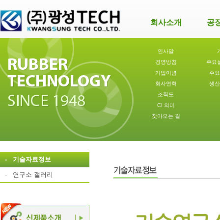
회사소개
공
인사말
경영방침
주요
기업이념
주요
회사연혁
생산
조직도
CI 의미
찾아오는 길
-
기술자료정보
-
연구소 갤러리