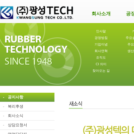
회사소개
공
인사말
경영방침
주요
기업이념
주요
회사연혁
생산
조직도
CI 의미
찾아오는 길
-
공지사항
-
복리후생
-
회사소식
-
상담요청서