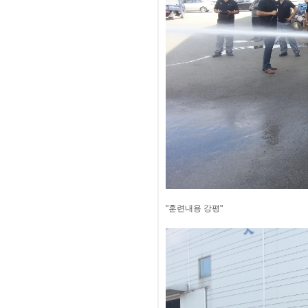
"훈련내용 강평"