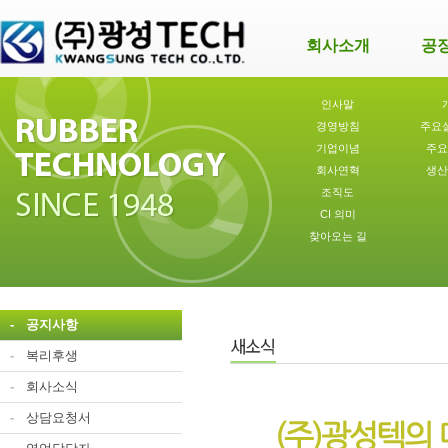
회사소개
공
인사말
경영방침
주요
기업이념
주요
회사연혁
생산
조직도
CI 의미
찾아오는 길
-
공지사항
-
복리후생
-
회사소식
-
상담요청서