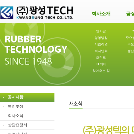
회사소개
공
인사말
경영방침
주요
기업이념
주요
회사연혁
생산
조직도
CI 의미
찾아오는 길
-
공지사항
-
복리후생
-
회사소식
-
상담요청서