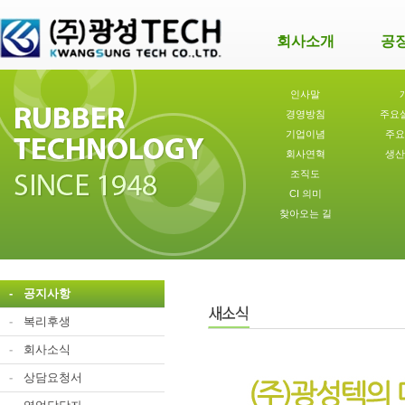
회사소개
공
인사말
경영방침
주요
기업이념
주요
회사연혁
생산
조직도
CI 의미
찾아오는 길
-
공지사항
-
복리후생
-
회사소식
-
상담요청서