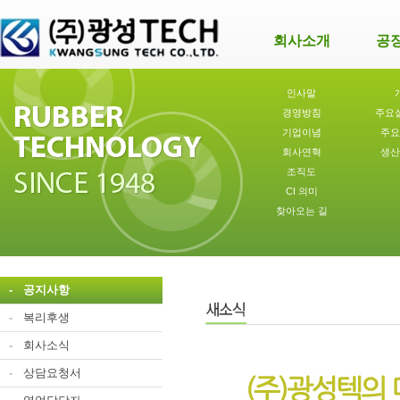
회사소개
공
인사말
경영방침
주요
기업이념
주요
회사연혁
생산
조직도
CI 의미
찾아오는 길
-
공지사항
-
복리후생
-
회사소식
-
상담요청서