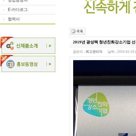
-
영업담당자
-
E-카다로그
-
협력사
2019년 광성텍 청년친화강소기업 
글쓴이 :
최고관리자
날짜 :
2019-02-19 