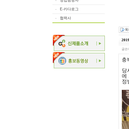
-
영업담당자
-
E-카다로그
-
협력사
20
글쓴이
충
당
에
정