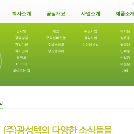
회사소개
공장개요
사업소개
제품소
인사말
개요
주요사업
제지용
경영방침
주요설비현황
철심사업
섬유용
기업이념
주요공정도
신성장사업
필름용
회사연혁
생산갤러리
인쇄용
조직도
산업용
CI 의미
제철용
찾아오는 길
기타