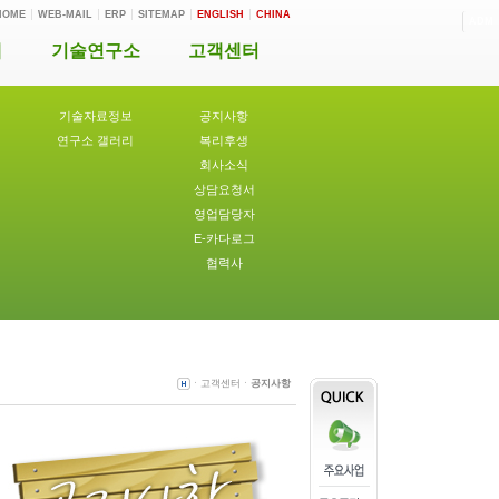
HOME
WEB-MAIL
ERP
SITEMAP
ENGLISH
CHINA
ADM
개
기술연구소
고객센터
기술자료정보
공지사항
연구소 갤러리
복리후생
회사소식
상담요청서
영업담당자
E-카다로그
협력사
ㆍ고객센터ㆍ
공지사항