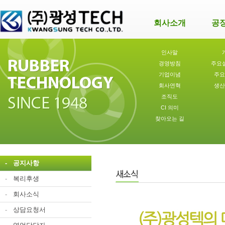
회사소개
공
인사말
경영방침
주요
기업이념
주요
회사연혁
생산
조직도
CI 의미
찾아오는 길
-
공지사항
-
복리후생
-
회사소식
-
상담요청서