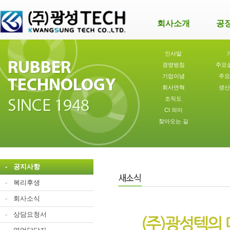
회사소개
공
인사말
경영방침
주요
기업이념
주요
회사연혁
생산
조직도
CI 의미
찾아오는 길
-
공지사항
-
복리후생
-
회사소식
-
상담요청서