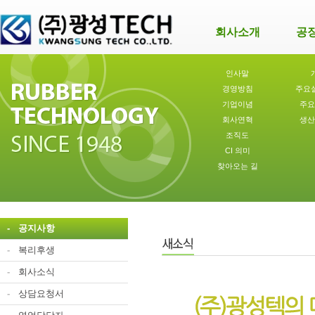
회사소개
공
인사말
경영방침
주요
기업이념
주요
회사연혁
생산
조직도
CI 의미
찾아오는 길
-
공지사항
-
복리후생
-
회사소식
-
상담요청서