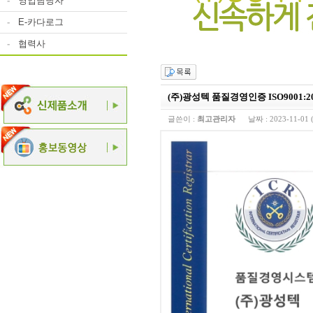
-
영업담당자
-
E-카다로그
-
협력사
(주)광성텍 품질경영인증 ISO9001:
글쓴이 :
최고관리자
날짜 :
2023-11-01 