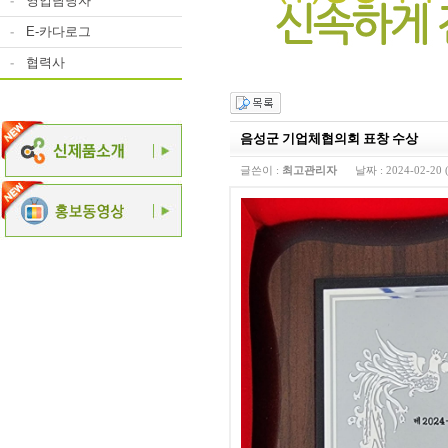
-
영업담당자
-
E-카다로그
-
협력사
음성군 기업체협의회 표창 수상
글쓴이 :
최고관리자
날짜 :
2024-02-20 