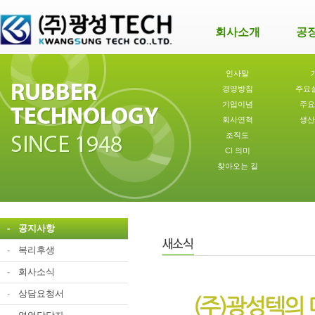
회사소개
공
인사말
경영방침
주요
기업이념
주요
회사연혁
생산
조직도
CI 의미
찾아오는 길
-
공지사항
-
복리후생
-
회사소식
-
상담요청서