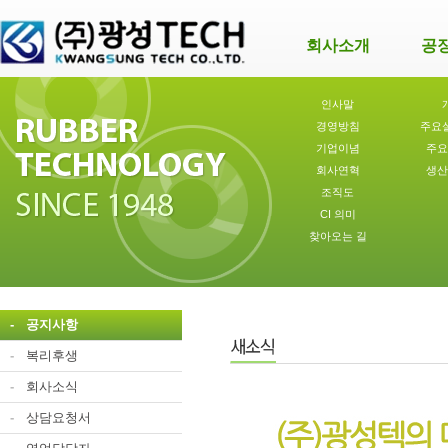
회사소개
공
인사말
경영방침
주요
기업이념
주요
회사연혁
생산
조직도
CI 의미
찾아오는 길
-
공지사항
-
복리후생
-
회사소식
-
상담요청서