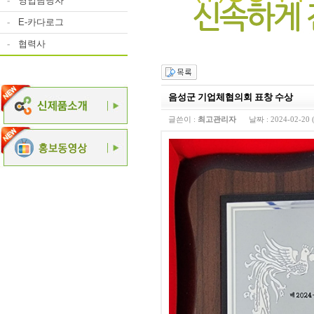
-
영업담당자
-
E-카다로그
-
협력사
음성군 기업체협의회 표창 수상
글쓴이 :
최고관리자
날짜 :
2024-02-20 