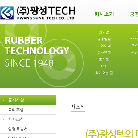
회사소개
공
인사말
경영방침
주요
기업이념
주요
회사연혁
생산
조직도
CI 의미
찾아오는 길
-
공지사항
-
복리후생
-
회사소식
-
상담요청서