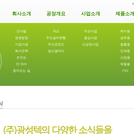
회사소개
공장개요
사업소개
제품소
인사말
개요
주요사업
제지용
경영방침
주요설비현황
철심사업
섬유용
기업이념
주요공정도
신성장사업
필름용
회사연혁
생산갤러리
인쇄용
조직도
산업용
CI 의미
제철용
찾아오는 길
기타