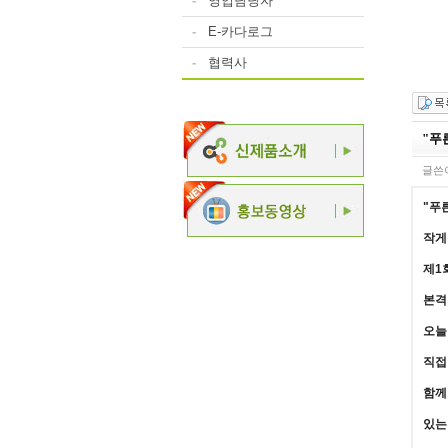
-
영업담당자
-
E-카다로그
-
협력사
"푸
글쓴이
"푸
작게
제1
본격
오늘
직접
함께
있는