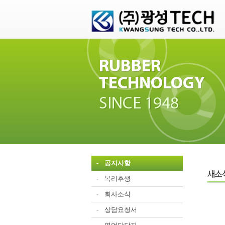
-
공지사항
-
복리후생
-
회사소식
-
상담요청서