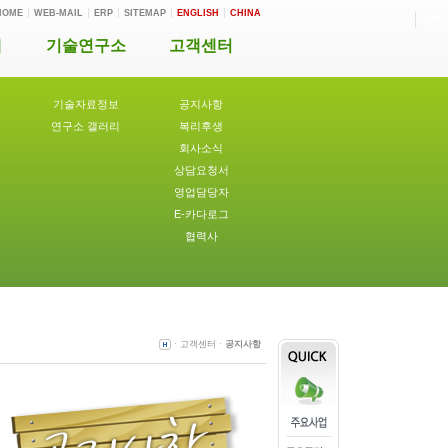
HOME
WEB-MAIL
ERP
SITEMAP
ENGLISH
CHINA
ADM
개
기술연구소
고객센터
기술자료정보
공지사항
연구소 갤러리
복리후생
회사소식
상담요청서
영업담당자
E-카다로그
협력사
ㆍ고객센터ㆍ
공지사항